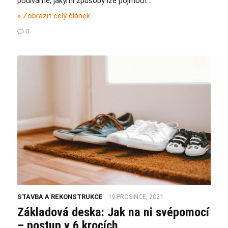
podíváme, jakými způsoby lze pojmout…
» Zobrazit celý článek
0
STAVBA A REKONSTRUKCE
19 PROSINCE, 2021
Základová deska: Jak na ni svépomocí
– postup v 6 krocích