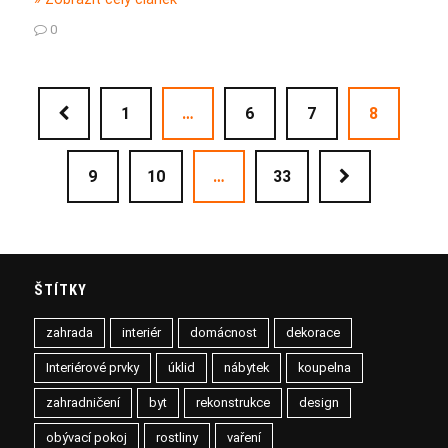
0
1
…
6
7
8
9
10
…
33
ŠTÍTKY
zahrada
interiér
domácnost
dekorace
Interiérové prvky
úklid
nábytek
koupelna
zahradničení
byt
rekonstrukce
design
obývací pokoj
rostliny
vaření