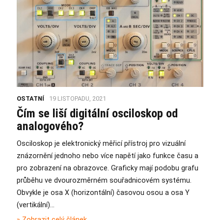
OSTATNÍ
19 LISTOPADU, 2021
Čím se liší digitální osciloskop od
analogového?
Osciloskop je elektronický měřicí přístroj pro vizuální
znázornění jednoho nebo více napětí jako funkce času a
pro zobrazení na obrazovce. Graficky mají podobu grafu
průběhu ve dvourozměrném souřadnicovém systému.
Obvykle je osa X (horizontální) časovou osou a osa Y
(vertikální)…
» Zobrazit celý článek